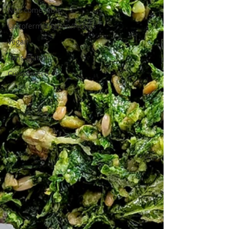
Non comestible
Lactofermentation/Pickles
Vegan
Sans gluten
Cuisson éco