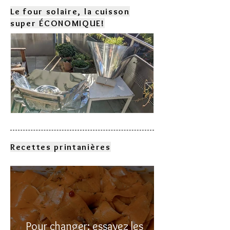
Le four solaire, la cuisson
super ÉCONOMIQUE!
Comment choisir son four
solaire?
Recettes printanières
Pour changer: essayez les