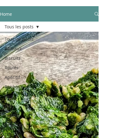
Home
Tous les posts
Tous les posts
Gâteaux
Biscuits
Roulés
Apéritif
Bonbons
Pain
Plat
Yaourts
Desserts
DIY