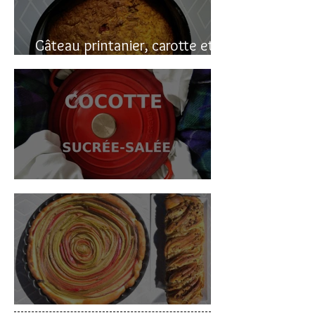
Gâteau printanier, carotte et
rhubarbe
Cocotte sucrée-salée
Deux gâteaux à la rhubarbe