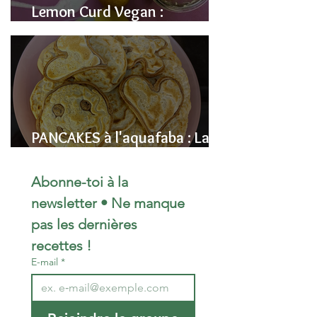
Lemon Curd Vegan :
L'alternative saine aux pois
chiches
PANCAKES à l'aquafaba : La
Recette Vegan Ultra-
Moelleuse (Sans Œufs)
Abonne-toi à la 
newsletter • Ne manque 
pas les dernières 
recettes !
E-mail
*