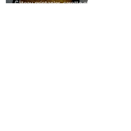
Gâteau printanier, carotte et
rhubarbe
Recherche sur le site:
VOUS AVEZ DES
QUESTIONS?
commentaire
Laissez un
en bas des pages
de recettes
Vous pouvez me contacter en allant sur la
page
CONTACT
que vous voyez en haut à
droite de cette page.
Vous pouvez aussi m'envoyer un message
en allant sur mes pages
instagram
ou
youtube
(liens sur les icônes au-dessus)