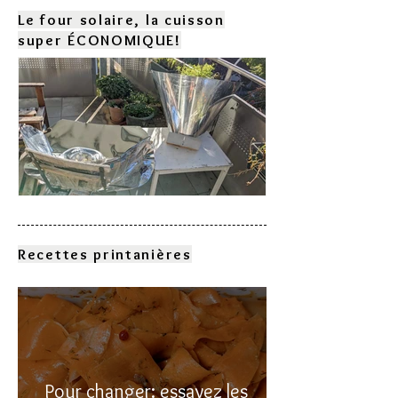
Le four solaire, la cuisson
super ÉCONOMIQUE!
Comment choisir son four
solaire?
Recettes printanières
Pour changer: essayez les