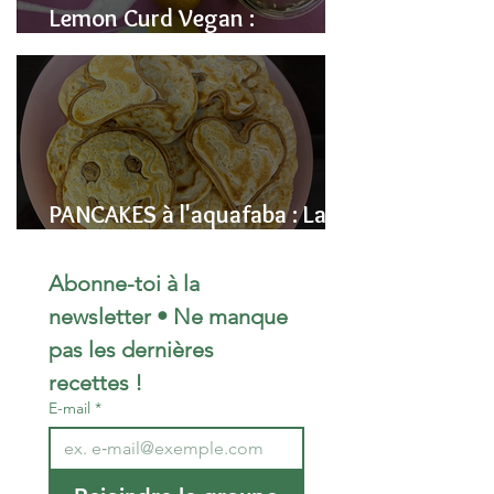
Lemon Curd Vegan :
L'alternative saine aux pois
chiches
PANCAKES à l'aquafaba : La
Recette Vegan Ultra-
Moelleuse (Sans Œufs)
Abonne-toi à la 
newsletter • Ne manque 
pas les dernières 
recettes !
E-mail
*