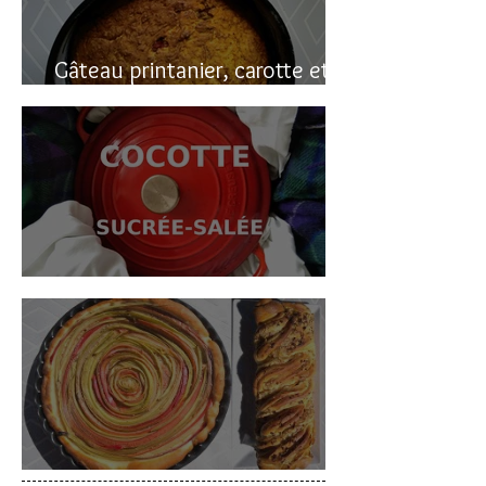
Gâteau printanier, carotte et
rhubarbe
Cocotte sucrée-salée
Deux gâteaux à la rhubarbe