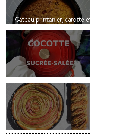
Gâteau printanier, carotte et
rhubarbe
Cocotte sucrée-salée
Deux gâteaux à la rhubarbe