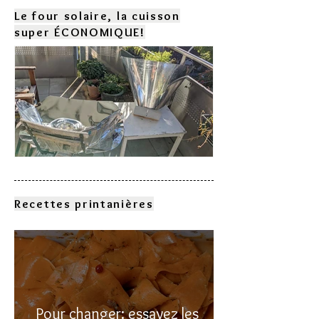
Le four solaire, la cuisson
super ÉCONOMIQUE!
Comment choisir son four
solaire?
Recettes printanières
Pour changer: essayez les