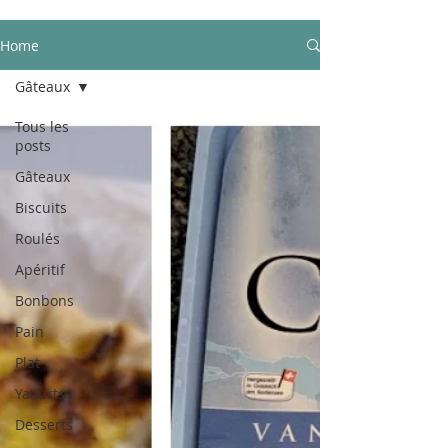
Home
Gâteaux
Tous les
posts
Gâteaux
Biscuits
Roulés
Apéritif
Bonbons
Pain
Plat
Yaourts
Desserts