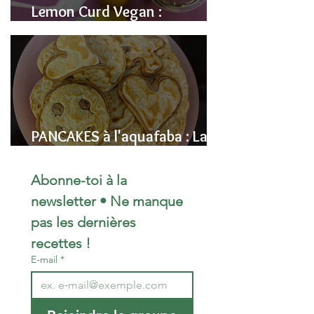
Lemon Curd Vegan :
L'alternative saine aux pois
chiches
PANCAKES à l'aquafaba : La
Recette Vegan Ultra-
Moelleuse (Sans Œufs)
Abonne-toi à la 
newsletter • Ne manque 
pas les dernières 
recettes !
E-mail
*